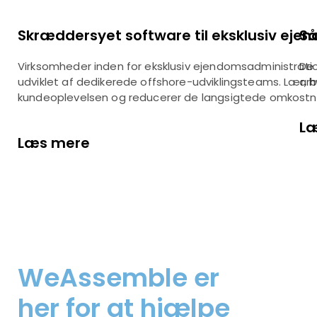
Skræddersyet software til eksklusiv eje
Så
Virksomheder inden for eksklusiv ejendomsadministrati
De 
udviklet af dedikerede offshore-udviklingsteams. Lær, h
arb
kundeoplevelsen og reducerer de langsigtede omkostni
L
Læs mere
WeAssemble er
her for at hjælpe