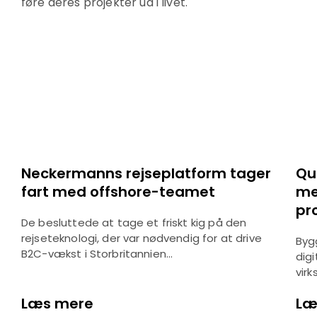
føre deres projekter ud i livet.
Neckermanns rejseplatform tager
Qu
fart med offshore-teamet
me
pr
De besluttede at tage et friskt kig på den
rejseteknologi, der var nødvendig for at drive
Byg
B2C-vækst i Storbritannien...
digi
virk
Læs mere
Læ