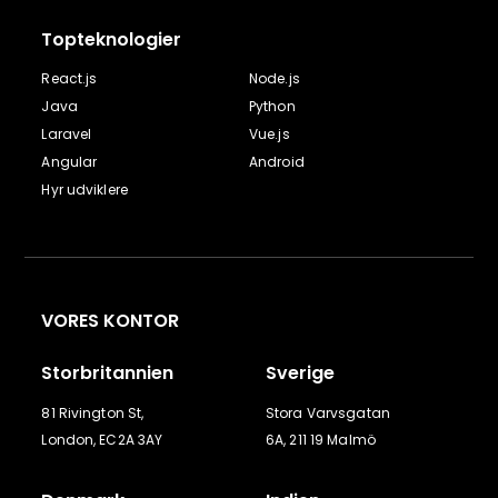
Topteknologier
React.js
Node.js
Java
Python
Laravel
Vue.js
Angular
Android
Hyr udviklere
VORES KONTOR
Storbritannien
Sverige
81 Rivington St,
Stora Varvsgatan
London, EC2A 3AY
6A, 211 19 Malmö