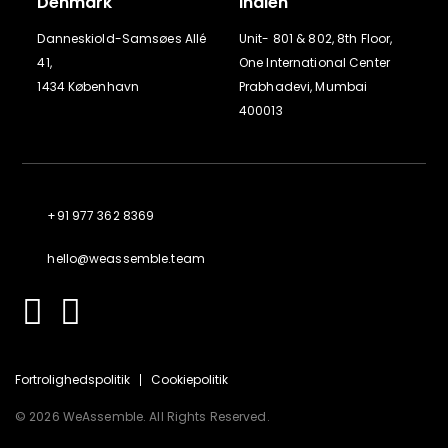
Denmark
Indien
Danneskiold-Samsøes Allé
Unit- 801 & 802, 8th Floor,
41,
One International Center
1434 København
Prabhadevi, Mumbai
400013
+91 977 362 8369
hello@weassemble.team
Fortrolighedspolitik
Cookiepolitik
© 2026 WeAssemble. All Rights Reserved.