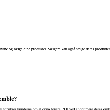
 online og sælge dine produkter. Sælgere kan også sælge deres produkte
semble?
Vi forsikrer kunderne om at opnå højere ROI ved at optimere deres omk