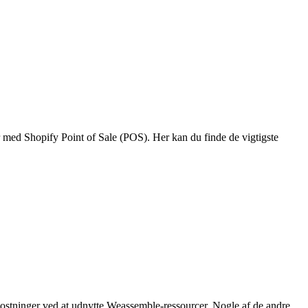
r med Shopify Point of Sale (POS). Her kan du finde de vigtigste
ostninger ved at udnytte Weassemble-ressourcer. Nogle af de andre