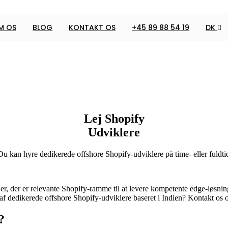
M OS
BLOG
KONTAKT OS
+45 89 88 54 19
DK
Lej Shopify
Udviklere
u kan hyre dedikerede offshore Shopify-udviklere på time- eller fuldti
jer, der er relevante Shopify-ramme til at levere kompetente edge-løsni
 af dedikerede offshore Shopify-udviklere baseret i Indien? Kontakt os o
?